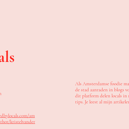
als
Als Amsterdamse foodie mag 
de stad aanraden in blogs v
m
dit platform delen locals in
tips. Je leest al mijn artikel
edbylocals.com/am
thor/kristelvander