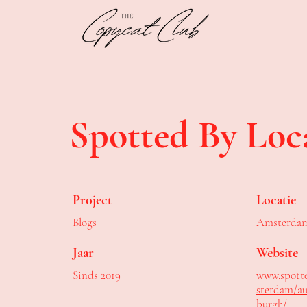
Spotted By Loc
Project
Locatie
Blogs
Amsterda
Jaar
Website
Sinds 2019
www.spott
sterdam/au
burgh/