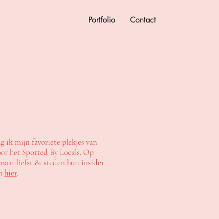
Portfolio
Contact
ik mijn favoriete plekjes van
oor het Spotted By Locals. Op
 maar liefst 81 steden hun insider
en
hier
.